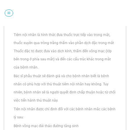
Chuyển
đến
nội
Tiêm thuốc nội nhãn điều trị bệnh lý võng mạc
dung
Tiêm nội nhãn là hình thức đưa thuốc trực tiếp vào trong mắt,
thuốc xuyên qua tròng trắng thấm vào phần dịch đặc trong mắt
Thuốc đặc trị được đưa vào dịch kính, thấm đến võng mạc (lớp
bên trong ở phía sau mắt) và đến các cấu trúc khác trong mắt
của bệnh nhân.
Bác sĩ phẫu thuật sẽ đánh giá và cho bệnh nhân biết là bệnh
nhân có phù hợp với thủ thuật tiêm nội nhãn hay không. Tuy
nhiên, bệnh nhân sẽ là người quyết định chấp thuận hoặc từ chối
việc tiến hành thủ thuật này.
Tiên nội nhãn được chỉ định đối với các bệnh nhân mắc các bệnh
lý sau:
Bệnh võng mạc đái tháo đường tăng sinh