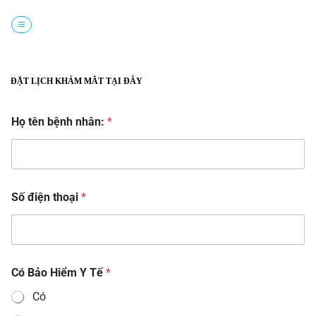
Chuyển
đến
nội
dung
ĐẶT LỊCH KHÁM MẮT TẠI ĐÂY
Họ tên bệnh nhân:
*
Số điện thoại
*
Có Bảo Hiểm Y Tế
*
Có