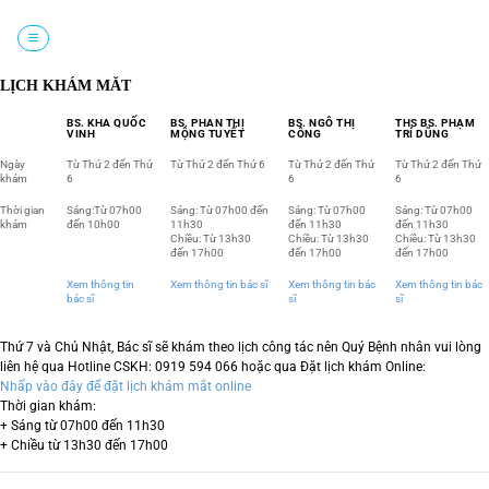
Chuyển
đến
nội
dung
LỊCH KHÁM MẮT
BS. KHA QUỐC
BS. PHAN THỊ
BS. NGÔ THỊ
THS BS. PHẠM
VINH
MỘNG TUYẾT
CÔNG
TRÍ DŨNG
Ngày
Từ Thứ 2 đến Thứ
Từ Thứ 2 đến Thứ 6
Từ Thứ 2 đến Thứ
Từ Thứ 2 đến Thứ
khám
6
6
6
Thời gian
Sáng:Từ 07h00
Sáng: Từ 07h00 đến
Sáng: Từ 07h00
Sáng: Từ 07h00
khám
đến 10h00
11h30
đến 11h30
đến 11h30
Chiều: Từ 13h30
Chiều: Từ 13h30
Chiều: Từ 13h30
đến 17h00
đến 17h00
đến 17h00
Xem thông tin
Xem thông tin bác sĩ
Xem thông tin bác
Xem thông tin bác
bác sĩ
sĩ
sĩ
Thứ 7 và Chủ Nhật, Bác sĩ sẽ khám theo lịch công tác nên Quý Bệnh nhân vui lòng
liên hệ qua Hotline CSKH: 0919 594 066 hoặc qua Đặt lịch khám Online:
Nhấp vào đây để đặt lịch khám mắt online
Thời gian khám:
+ Sáng từ 07h00 đến 11h30
+ Chiều từ 13h30 đến 17h00