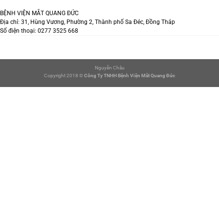
BỆNH VIỆN MẮT QUANG ĐỨC
Địa chỉ: 31, Hùng Vương, Phường 2, Thành phố Sa Đéc, Đồng Tháp
Số điện thoại: 0277 3525 668
Nguyễn Châu
Copyright 2018 ©
Công Ty TNHH Bệnh Viện Mắt Quang Đức