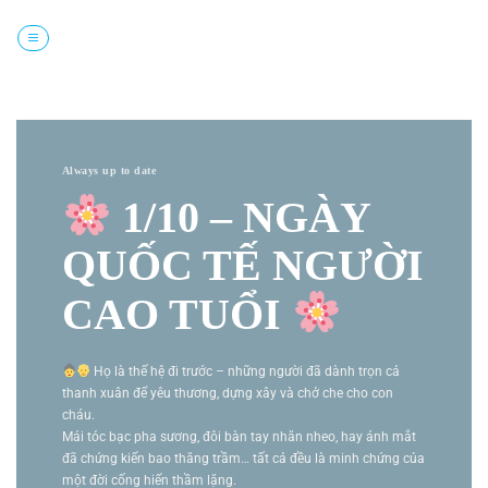
Chuyển
đến
nội
dung
Always up to date
1/10 – NGÀY
QUỐC TẾ NGƯỜI
CAO TUỔI
Họ là thế hệ đi trước – những người đã dành trọn cả
thanh xuân để yêu thương, dựng xây và chở che cho con
cháu.
Mái tóc bạc pha sương, đôi bàn tay nhăn nheo, hay ánh mắt
đã chứng kiến bao thăng trầm… tất cả đều là minh chứng của
một đời cống hiến thầm lặng.